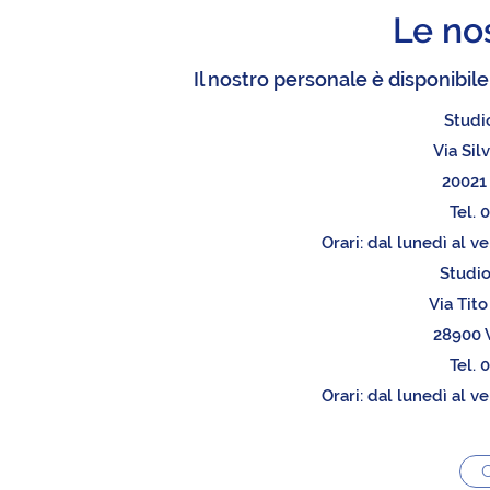
Le no
Il nostro personale è disponibile
Studi
Via Silv
20021 
Tel. 
Orari: dal lunedì al v
Studio
Via Tito
28900 V
Tel. 
Orari: dal lunedì al v
C