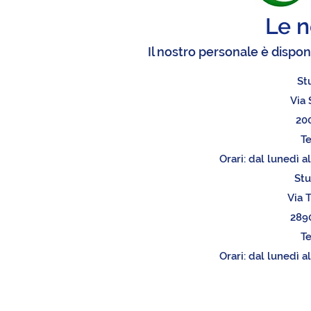
Le n
Il nostro personale è disponi
St
Via 
200
Te
Orari: dal lunedì a
Stu
Via T
2890
Te
Orari: dal lunedì a