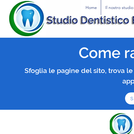
Home
Il nostro studio
Come r
Sfoglia le pagine del sito, trova l
ap
S